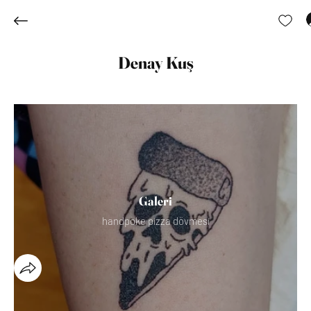
Denay Kuş
Galeri
handpoke pizza dövmesi